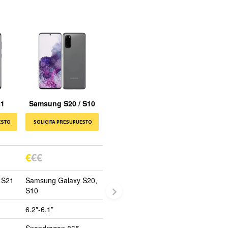
21
Samsung S20 / S10
ESTO
SOLICITA PRESUPUESTO
€
€
€
 S21
Samsung Galaxy S20,
S10
6.2″-6.1”
Snapdragon 865,