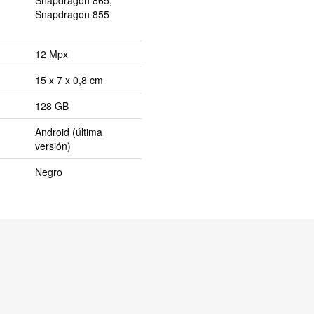
Snapdragon 855
12 Mpx
15 x 7 x 0,8 cm
128 GB
Android (última
versión)
Negro