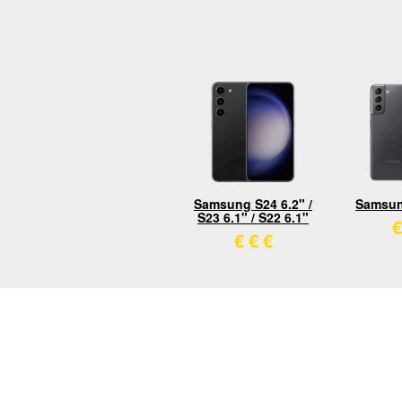
Samsung S24 6.2" /
Samsun
S23 6.1" / S22 6.1"
€
€
€
€