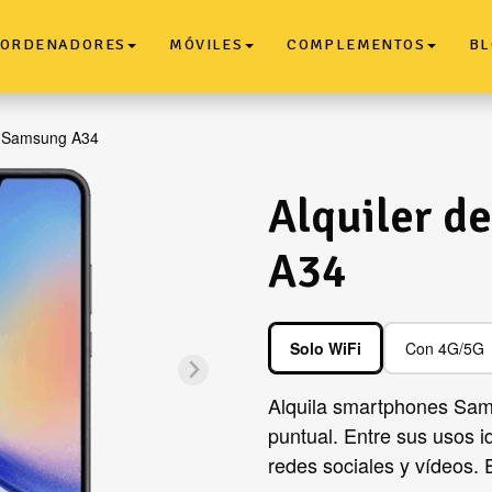
ORDENADORES
MÓVILES
COMPLEMENTOS
BL
l Samsung A34
Alquiler d
A34
Solo WiFi
Con 4G/5G
Alquila smartphones Sams
puntual. Entre sus usos i
redes sociales y vídeos. 