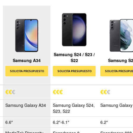
Samsung S24 / S23 /
Samsung A34
S22
Samsung S
SOLICITA PRESUPUESTO
SOLICITA PRESUPUESTO
SOLICITA PRESUPU
€
€
€
€
€
€
€
€
€
Samsung Galaxy A34
Samsung Galaxy S24,
Samsung Galaxy
S23, S22
6.6″
6.2″-6.1″
6.2″
MediaTek Dimensity
Snapdragon 8
Snapdragon 888