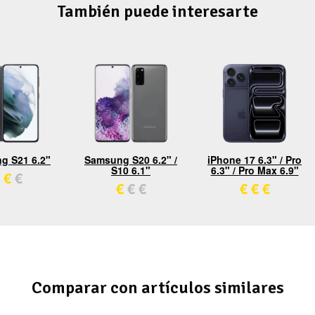
También puede interesarte
g S21 6.2"
Samsung S20 6.2" /
iPhone 17 6.3" / Pro
S10 6.1"
6.3" / Pro Max 6.9"
€
€
€
€
€
€
€
€
Comparar con artículos similares