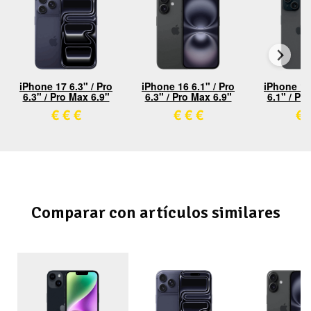
iPhone 17 6.3" / Pro
iPhone 16 6.1" / Pro
iPhone 15 
6.3" / Pro Max 6.9"
6.3" / Pro Max 6.9"
6.1" / Pr
€
€
€
€
€
€
€
Comparar con artículos similares