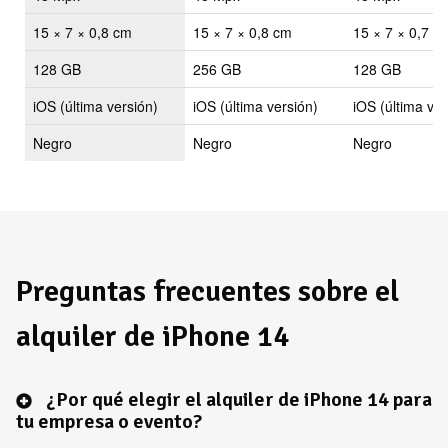
Dimensiones
15 × 7 × 0,8 cm
15 × 7 × 0,8 cm
15 × 7 × 0,7 c
Almac.
128 GB
256 GB
128 GB
S. Operativo
iOS (última versión)
iOS (última versión)
iOS (última ver
Color
Negro
Negro
Negro
Preguntas frecuentes sobre el
alquiler de iPhone 14
¿Por qué elegir el alquiler de iPhone 14 para
tu empresa o evento?