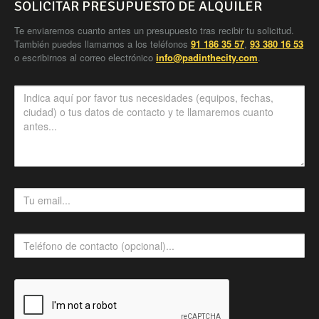
SOLICITAR PRESUPUESTO DE ALQUILER
Te enviaremos cuanto antes un presupuesto tras recibir tu solicitud.
También puedes llamarnos a los teléfonos
91 186 35 57
,
93 380 16 53
o escribirnos al correo electrónico
info@padinthecity.com
.