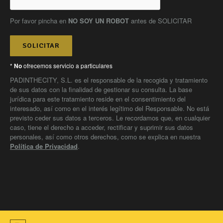
Por favor pincha en
NO SOY UN ROBOT
antes de SOLICITAR
SOLICITAR
*
ofrecemos servicio a particulares
No
PADINTHECITY, S.L. es el responsable de la recogida y tratamiento
de sus datos con la finalidad de gestionar su consulta. La base
jurídica para este tratamiento reside en el consentimiento del
interesado, así como en el interés legítimo del Responsable. No está
previsto ceder sus datos a terceros. Le recordamos que, en cualquier
caso, tiene el derecho a acceder, rectificar y suprimir sus datos
personales, así como otros derechos, como se explica en nuestra
Política de Privacidad
.