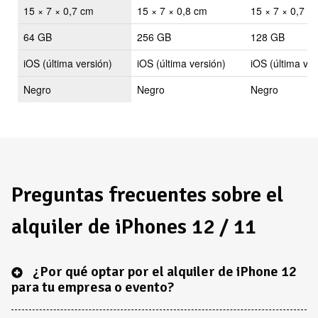
Dimensiones
15 × 7 × 0,7 cm
15 × 7 × 0,8 cm
15 × 7 × 0,7 c
Almac.
64 GB
256 GB
128 GB
S. Operativo
iOS (última versión)
iOS (última versión)
iOS (última ver
Color
Negro
Negro
Negro
Preguntas frecuentes sobre el
alquiler de iPhones 12 / 11
¿Por qué optar por el alquiler de iPhone 12
para tu empresa o evento?