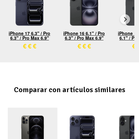
iPhone 17 6.3" / Pro
iPhone 16 6.1" / Pro
iPhone 15 
6.3" / Pro Max 6.9"
6.3" / Pro Max 6.9"
6.1" / Pr
€
€
€
€
€
€
€
Comparar con artículos similares