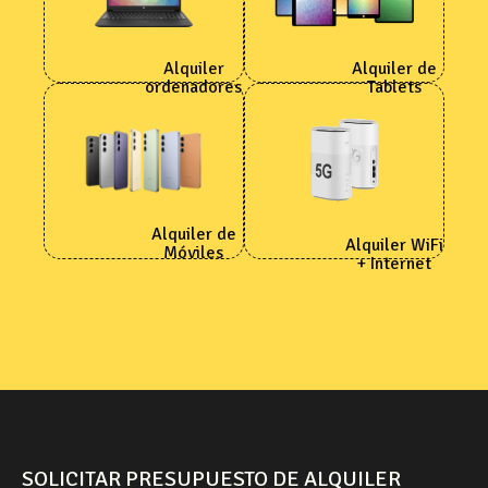
Alquiler
Alquiler de
ordenadores
Tablets
Alquiler de
Alquiler WiFi
Móviles
+ Internet
SOLICITAR PRESUPUESTO DE ALQUILER