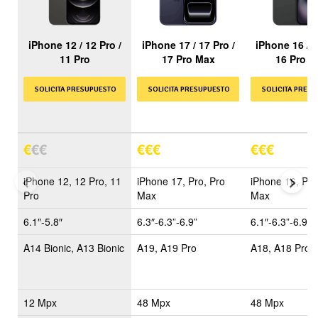
iPhone 12 / 12 Pro /
iPhone 17 / 17 Pro /
iPhone 16 / 1
11 Pro
17 Pro Max
16 Pro M
SOLICITA PRESUPUESTO
SOLICITA PRESUPUESTO
SOLICITA PRES
€
€
€
€
€
€
€
€
€
Precio
Modelos
iPhone 12, 12 Pro, 11
iPhone 17, Pro, Pro
iPhone 16, Pro
Pro
Max
Max
Pantalla
6.1″-5.8″
6.3″-6.3”-6.9”
6.1″-6.3”-6.9”
Procesador
A14 Bionic, A13 Bionic
A19, A19 Pro
A18, A18 Pro
Camaras
12 Mpx
48 Mpx
48 Mpx