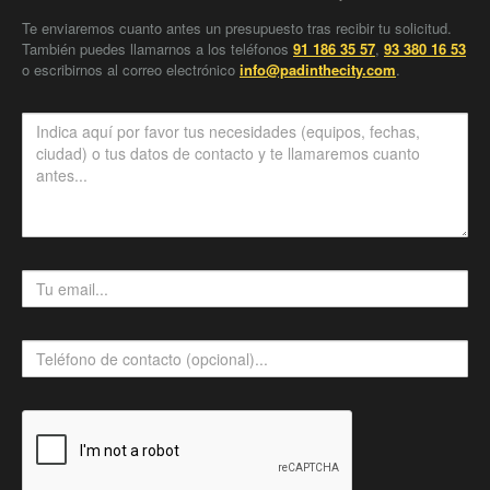
Te enviaremos cuanto antes un presupuesto tras recibir tu solicitud.
También puedes llamarnos a los teléfonos
91 186 35 57
,
93 380 16 53
o escribirnos al correo electrónico
info@padinthecity.com
.