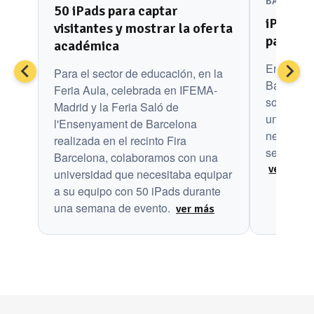
BARCELO
50 iPads para captar
iPads y
visitantes y mostrar la oferta
para un
académica
En el Mo
Para el sector de educación, en la
Barcelon
Feria Aula, celebrada en IFEMA-
soportes 
Madrid y la Feria Saló de
una empr
l'Ensenyament de Barcelona
necesitab
realizada en el recinto Fira
servicios 
Barcelona, colaboramos con una
ver más
universidad que necesitaba equipar
a su equipo con 50 iPads durante
una semana de evento.
ver más