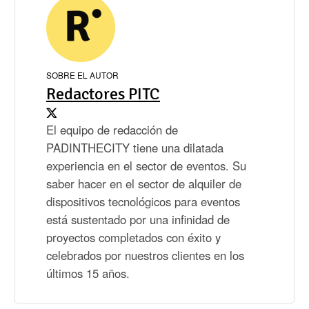
SOBRE EL AUTOR
Redactores PITC
El equipo de redacción de
PADINTHECITY tiene una dilatada
experiencia en el sector de eventos. Su
saber hacer en el sector de alquiler de
dispositivos tecnológicos para eventos
está sustentado por una infinidad de
proyectos completados con éxito y
celebrados por nuestros clientes en los
últimos 15 años.