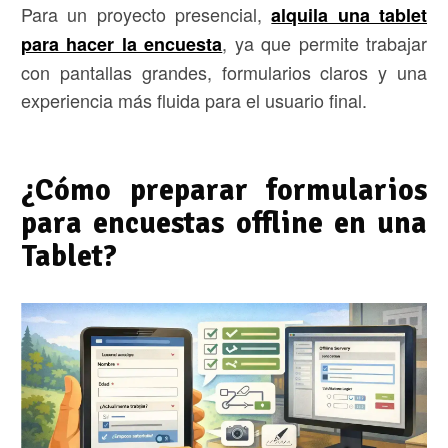
Para un proyecto presencial,
alquila una tablet
, ya que permite trabajar
para hacer la encuesta
con pantallas grandes, formularios claros y una
experiencia más fluida para el usuario final.
¿Cómo preparar formularios
para encuestas offline en una
Tablet?