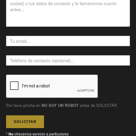
Por favor pincha en
NO SOY UN ROBOT
antes de SOLICITAR
SOLICITAR
*
ofrecemos servicio a particulares
No