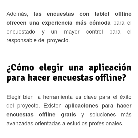
Además,
las
encuestas con tablet offline
para el
ofrecen una experiencia más cómoda
encuestado y un mayor control para el
responsable del proyecto.
¿Cómo elegir una aplicación
para hacer encuestas offline?
Elegir bien la herramienta es clave para el éxito
del proyecto. Existen
aplicaciones para hacer
y soluciones más
encuestas offline gratis
avanzadas orientadas a estudios profesionales.