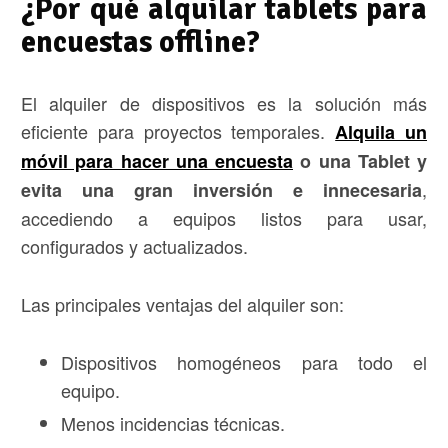
¿Por qué alquilar tablets para
encuestas offline?
El alquiler de dispositivos es la solución más
eficiente para proyectos temporales.
Alquila un
móvil para hacer una encuesta
o una Tablet y
,
evita una gran inversión e innecesaria
accediendo a equipos listos para usar,
configurados y actualizados.
Las principales ventajas del alquiler son:
Dispositivos homogéneos para todo el
equipo.
Menos incidencias técnicas.