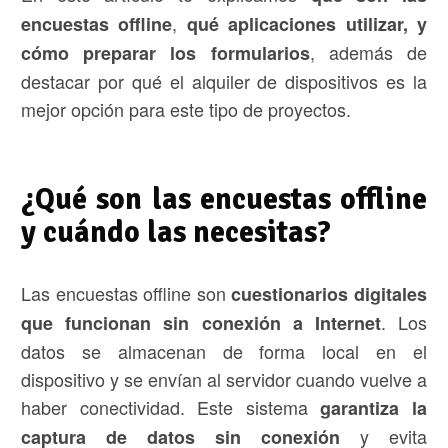
,
encuestas offline
qué aplicaciones utilizar, y
, además de
cómo preparar los formularios
destacar por qué el alquiler de dispositivos es la
mejor opción para este tipo de proyectos.
¿Qué son las encuestas offline
y cuándo las necesitas?
Las encuestas offline son
cuestionarios digitales
. Los
que funcionan sin conexión a Internet
datos se almacenan de forma local en el
dispositivo y se envían al servidor cuando vuelve a
haber conectividad. Este sistema
garantiza la
y evita
captura de datos sin conexión