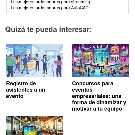
Los mejores ordenadores para streaming
Los mejores ordenadores para AutoCAD
Quizá te pueda interesar:
Registro de
Concursos para
asistentes a un
eventos
evento
empresariales: una
forma de dinamizar y
motivar a tu equipo