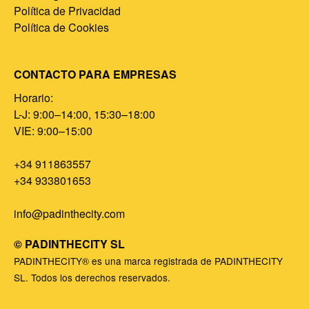
Política de Privacidad
Política de Cookies
CONTACTO PARA EMPRESAS
Horario:
L-J: 9:00–14:00, 15:30–18:00
VIE: 9:00–15:00
+34 911863557
+34 933801653
info@padinthecity.com
© PADINTHECITY SL
PADINTHECITY® es una marca registrada de PADINTHECITY
SL. Todos los derechos reservados.