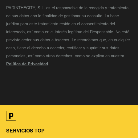
PADINTHECITY, S.L. es el responsable de la recogida y tratamiento
de sus datos con la finalidad de gestionar su consulta. La base
jurídica para este tratamiento reside en el consentimiento del
interesado, así como en el interés legítimo del Responsable. No está
previsto ceder sus datos a terceros. Le recordamos que, en cualquier
caso, tiene el derecho a acceder, rectificar y suprimir sus datos
personales, así como otros derechos, como se explica en nuestra
Política de Privacidad
.
SERVICIOS TOP