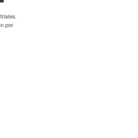
riales.
ón por