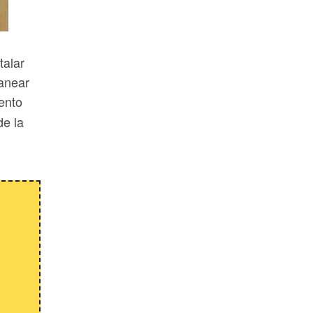
talar
canear
ento
de la