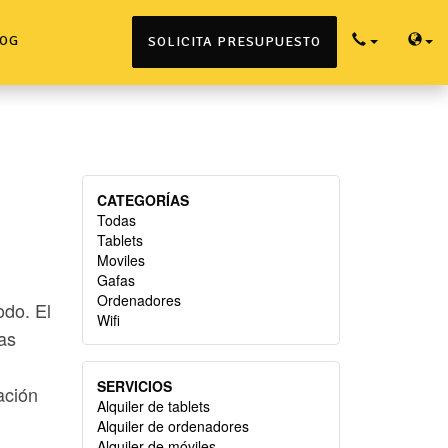
OG
SOLICITA PRESUPUESTO
CATEGORÍAS
Todas
Tablets
Moviles
Gafas
Ordenadores
odo. El
Wifi
tas
SERVICIOS
ación
Alquiler de tablets
Alquiler de ordenadores
Alquiler de móviles